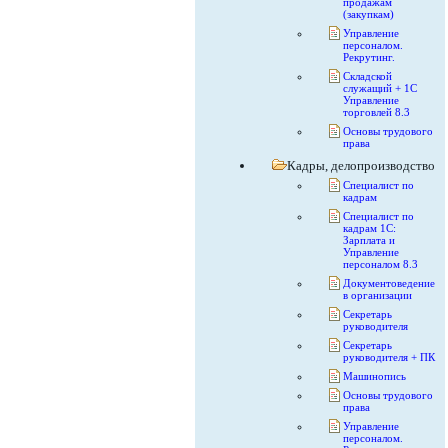
продажам
(закупкам)
Управление
персоналом.
Рекрутинг.
Складской
служащий + 1С
Управление
торговлей 8.3
Основы трудового
права
Кадры, делопроизводство
Специалист по
кадрам
Специалист по
кадрам 1С:
Зарплата и
Управление
персоналом 8.3
Документоведение
в организации
Секретарь
руководителя
Секретарь
руководителя + ПК
Машинопись
Основы трудового
права
Управление
персоналом.