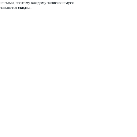
клиентами, поэтому каждому записавшемуся
ставляется
скидка
.