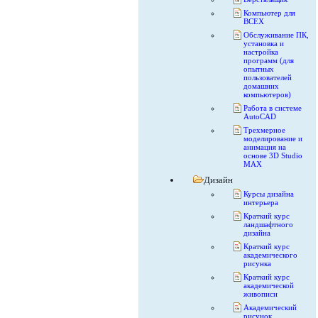
Компьютер для
ВСЕХ
Обслуживание ПК,
установка и
настройка
программ (для
опытных
пользователей
домашних
компьютеров)
Работа в системе
AutoCAD
Трехмерное
моделирование и
анимация на
основе 3D Studio
MAX
Дизайн
Курсы дизайна
интерьера
Краткий курс
ландшафтного
дизайна
Краткий курс
академического
рисунка
Краткий курс
академической
живописи
Академический
рисунок.