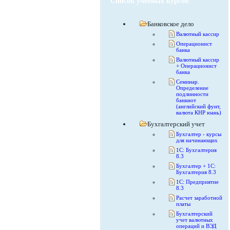
Список учебных курсов
Банковское дело
Валютный кассир
Операционист
банка
Валютный кассир
+ Операционист
банка
Семинар.
Определение
подлинности
банкнот
(английский фунт,
валюта КНР юань)
Бухгалтерский учет
Бухгалтер - курсы
для начинающих
1С: Бухгалтерия
8.3
Бухгалтер + 1С:
Бухгалтерия 8.3
1С: Предприятие
8.3
Расчет заработной
платы
Бухгалтерский
учет валютных
операций и ВЭД