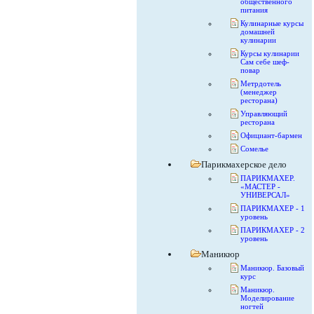
общественного
питания
Кулинарные курсы
домашней
кулинарии
Курсы кулинарии
Сам себе шеф-
повар
Метрдотель
(менеджер
ресторана)
Управляющий
ресторана
Официант-бармен
Сомелье
Парикмахерское дело
ПАРИКМАХЕР.
«МАСТЕР -
УНИВЕРСАЛ»
ПАРИКМАХЕР - 1
уровень
ПАРИКМАХЕР - 2
уровень
Маникюр
Маникюр. Базовый
курс
Маникюр.
Моделирование
ногтей