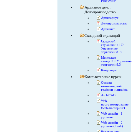
Рекрутинг
Архивное дело.
Делопроизводство
Архивариус
Делопроизводство
Архивист
Складской служащий
Складской
служащий + 1С:
Управление
торговлей 8 .3
Менеджер
склада+1С:Управлени
торговлей 8.3
Кладовщик
Компьютерные курсы
Основы
компьютерной
графики и дизайна
ArchiCAD
Web-
программирование
(web-мастеринг)
Web-дизайн - 1
уровень
Web-дизайн - 2
уровень (Flash)
Верстальщик