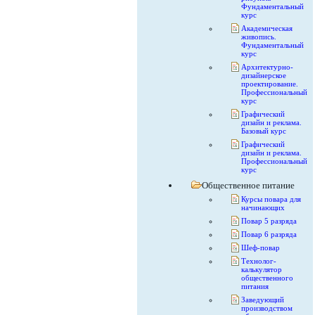
Фундаментальный
курс
Академическая
живопись.
Фундаментальный
курс
Архитектурно-
дизайнерское
проектирование.
Профессиональный
курс
Графический
дизайн и реклама.
Базовый курс
Графический
дизайн и реклама.
Профессиональный
курс
Общественное питание
Курсы повара для
начинающих
Повар 5 разряда
Повар 6 разряда
Шеф-повар
Технолог-
калькулятор
общественного
питания
Заведующий
производством