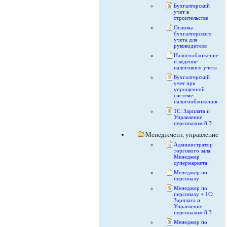
Бухгалтерский
учет в
строительстве
Основы
бухгалтерского
учета для
руководителя
Налогообложение
и ведение
налогового учета
Бухгалтерский
учет при
упрощенной
системе
налогообложения
1С: Зарплата и
Управление
персоналом 8.3
Менеджмент, управление
Администратор
торгового зала.
Менеджер
супермаркета
Менеджер по
персоналу
Менеджер по
персоналу + 1С:
Зарплата и
Управление
персоналом 8.3
Менеджер по