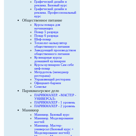
Графический дизайн и
реклама. Базовый курс
Графический дизайн и
реклама. Профессиональный
курс
Общественное питание
Курсы повара для
начинающих
Повар 5 разряда
Повар 6 разряда
Шеф-повар
Технолог-калькулятор
общественного питания
Заведующий производством
общественного питания
Кулинарные курсы
домашней кулинарии
Курсы кулинарии Сам себе
шеф-повар
Метрдотель (менеджер
ресторана)
Управляющий ресторана
Официант-бармен
Сомелье
Парикмахерское дело
ПАРИКМАХЕР. «МАСТЕР -
УНИВЕРСАЛ»
ПАРИКМАХЕР - 1 уровень
ПАРИКМАХЕР - 2 уровень
Маникюр
Маникюр. Базовый курс
Маникюр. Моделирование
ногтей
Маникюр. Мастер-
универсал (Базовый курс +
Моделирование ногтей)