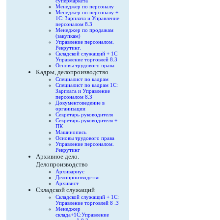
супермаркета
Менеджер по персоналу
Менеджер по персоналу +
1С: Зарплата и Управление
персоналом 8.3
Менеджер по продажам
(закупкам)
Управление персоналом.
Рекрутинг.
Складской служащий + 1С
Управление торговлей 8.3
Основы трудового права
Кадры, делопроизводство
Специалист по кадрам
Специалист по кадрам 1С:
Зарплата и Управление
персоналом 8.3
Документоведение в
организации
Секретарь руководителя
Секретарь руководителя +
ПК
Машинопись
Основы трудового права
Управление персоналом.
Рекрутинг
Архивное дело.
Делопроизводство
Архивариус
Делопроизводство
Архивист
Складской служащий
Складской служащий + 1С:
Управление торговлей 8 .3
Менеджер
склада+1С:Управление