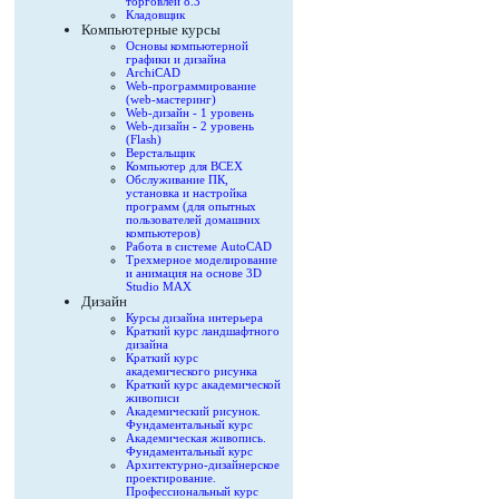
торговлей 8.3
Кладовщик
Компьютерные курсы
Основы компьютерной
графики и дизайна
ArchiCAD
Web-программирование
(web-мастеринг)
Web-дизайн - 1 уровень
Web-дизайн - 2 уровень
(Flash)
Верстальщик
Компьютер для ВСЕХ
Обслуживание ПК,
установка и настройка
программ (для опытных
пользователей домашних
компьютеров)
Работа в системе AutoCAD
Трехмерное моделирование
и анимация на основе 3D
Studio MAX
Дизайн
Курсы дизайна интерьера
Краткий курс ландшафтного
дизайна
Краткий курс
академического рисунка
Краткий курс академической
живописи
Академический рисунок.
Фундаментальный курс
Академическая живопись.
Фундаментальный курс
Архитектурно-дизайнерское
проектирование.
Профессиональный курс