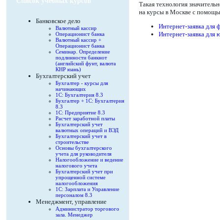
Список учебных курсов
Такая технология значитель
на курсы в Москве с помощь
Банковское дело
Интернет-заявка для 
Валютный кассир
Интернет-заявка для 
Операционист банка
Валютный кассир +
Операционист банка
Семинар. Определение
подлинности банкнот
(английский фунт, валюта
КНР юань)
Бухгалтерский учет
Бухгалтер - курсы для
начинающих
1С: Бухгалтерия 8.3
Бухгалтер + 1С: Бухгалтерия
8.3
1С: Предприятие 8.3
Расчет заработной платы
Бухгалтерский учет
валютных операций и ВЭД
Бухгалтерский учет в
строительстве
Основы бухгалтерского
учета для руководителя
Налогообложение и ведение
налогового учета
Бухгалтерский учет при
упрощенной системе
налогообложения
1С: Зарплата и Управление
персоналом 8.3
Менеджмент, управление
Администратор торгового
зала. Менеджер