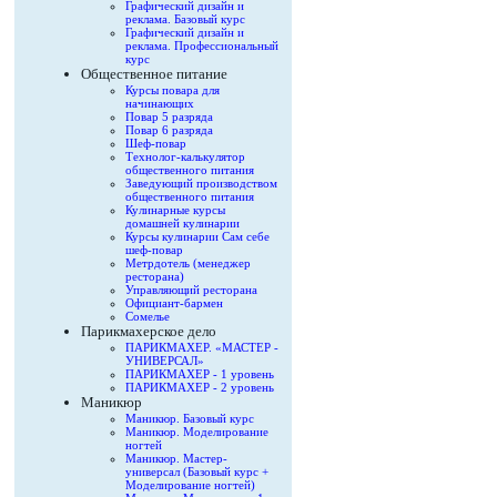
Графический дизайн и
реклама. Базовый курс
Графический дизайн и
реклама. Профессиональный
курс
Общественное питание
Курсы повара для
начинающих
Повар 5 разряда
Повар 6 разряда
Шеф-повар
Технолог-калькулятор
общественного питания
Заведующий производством
общественного питания
Кулинарные курсы
домашней кулинарии
Курсы кулинарии Сам себе
шеф-повар
Метрдотель (менеджер
ресторана)
Управляющий ресторана
Официант-бармен
Сомелье
Парикмахерское дело
ПАРИКМАХЕР. «МАСТЕР -
УНИВЕРСАЛ»
ПАРИКМАХЕР - 1 уровень
ПАРИКМАХЕР - 2 уровень
Маникюр
Маникюр. Базовый курс
Маникюр. Моделирование
ногтей
Маникюр. Мастер-
универсал (Базовый курс +
Моделирование ногтей)