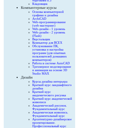
торговлей 8.3
Кладовщик
Компьютерные курсы
Основы компьютерной
графики и дизайна
ArchiCAD
Web-программирование
(web-мастеринг)
Web-дизайн - 1 уровень
Web-дизайн - 2 уровень
(Flash)
Верстальщик
Компьютер для ВСЕХ
Обслуживание ПК,
установка и настройка
программ (для опытных
пользователей домашних
компьютеров)
Работа в системе AutoCAD
Трехмерное моделирование
и анимация на основе 3D
Studio MAX
Дизайн
Курсы дизайна интерьера
Краткий курс ландшафтного
дизайна
Краткий курс
академического рисунка
Краткий курс академической
живописи
Академический рисунок.
Фундаментальный курс
Академическая живопись.
Фундаментальный курс
Архитектурно-дизайнерское
проектирование.
Профессиональный курс