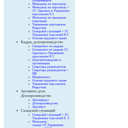
супермаркета
Менеджер по персоналу
Менеджер по персоналу +
1С: Зарплата и Управление
персоналом 8.3
Менеджер по продажам
(закупкам)
Управление персоналом.
Рекрутинг.
Складской служащий + 1С
Управление торговлей 8.3
Основы трудового права
Кадры, делопроизводство
Специалист по кадрам
Специалист по кадрам 1С:
Зарплата и Управление
персоналом 8.3
Документоведение в
организации
Секретарь руководителя
Секретарь руководителя +
ПК
Машинопись
Основы трудового права
Управление персоналом.
Рекрутинг
Архивное дело.
Делопроизводство
Архивариус
Делопроизводство
Архивист
Складской служащий
Складской служащий + 1С:
Управление торговлей 8 .3
Менеджер
склада+1С:Управление