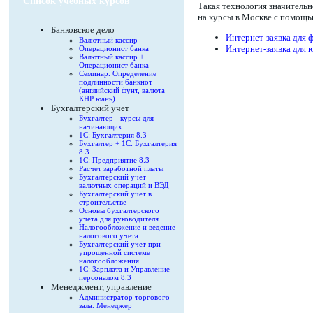
Список учебных курсов
Такая технология значитель
на курсы в Москве с помощь
Банковское дело
Интернет-заявка для 
Валютный кассир
Интернет-заявка для 
Операционист банка
Валютный кассир +
Операционист банка
Семинар. Определение
подлинности банкнот
(английский фунт, валюта
КНР юань)
Бухгалтерский учет
Бухгалтер - курсы для
начинающих
1С: Бухгалтерия 8.3
Бухгалтер + 1С: Бухгалтерия
8.3
1С: Предприятие 8.3
Расчет заработной платы
Бухгалтерский учет
валютных операций и ВЭД
Бухгалтерский учет в
строительстве
Основы бухгалтерского
учета для руководителя
Налогообложение и ведение
налогового учета
Бухгалтерский учет при
упрощенной системе
налогообложения
1С: Зарплата и Управление
персоналом 8.3
Менеджмент, управление
Администратор торгового
зала. Менеджер