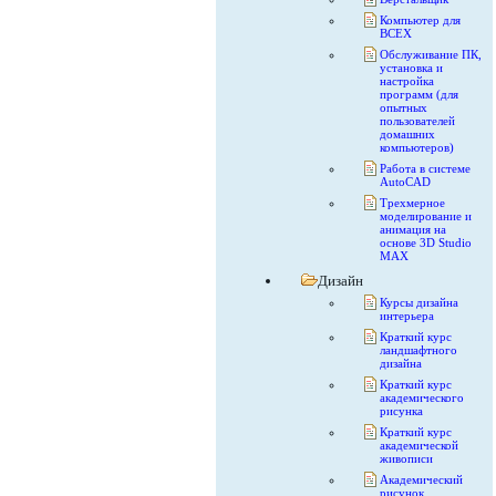
Компьютер для
ВСЕХ
Обслуживание ПК,
установка и
настройка
программ (для
опытных
пользователей
домашних
компьютеров)
Работа в системе
AutoCAD
Трехмерное
моделирование и
анимация на
основе 3D Studio
MAX
Дизайн
Курсы дизайна
интерьера
Краткий курс
ландшафтного
дизайна
Краткий курс
академического
рисунка
Краткий курс
академической
живописи
Академический
рисунок.