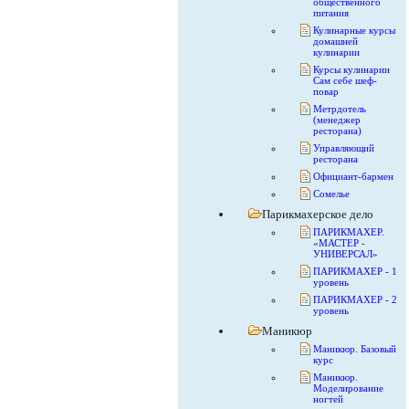
общественного
питания
Кулинарные курсы
домашней
кулинарии
Курсы кулинарии
Сам себе шеф-
повар
Метрдотель
(менеджер
ресторана)
Управляющий
ресторана
Официант-бармен
Сомелье
Парикмахерское дело
ПАРИКМАХЕР.
«МАСТЕР -
УНИВЕРСАЛ»
ПАРИКМАХЕР - 1
уровень
ПАРИКМАХЕР - 2
уровень
Маникюр
Маникюр. Базовый
курс
Маникюр.
Моделирование
ногтей