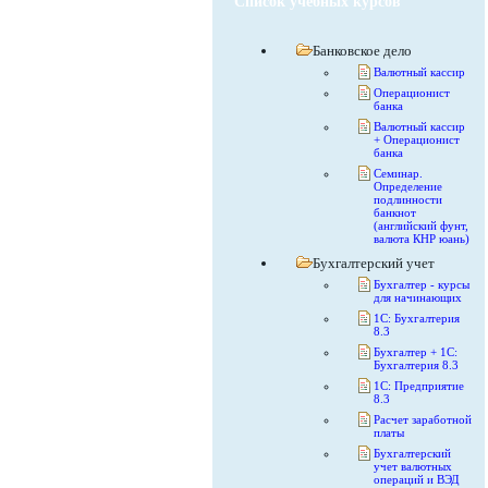
Список учебных курсов
Банковское дело
Валютный кассир
Операционист
банка
Валютный кассир
+ Операционист
банка
Семинар.
Определение
подлинности
банкнот
(английский фунт,
валюта КНР юань)
Бухгалтерский учет
Бухгалтер - курсы
для начинающих
1С: Бухгалтерия
8.3
Бухгалтер + 1С:
Бухгалтерия 8.3
1С: Предприятие
8.3
Расчет заработной
платы
Бухгалтерский
учет валютных
операций и ВЭД