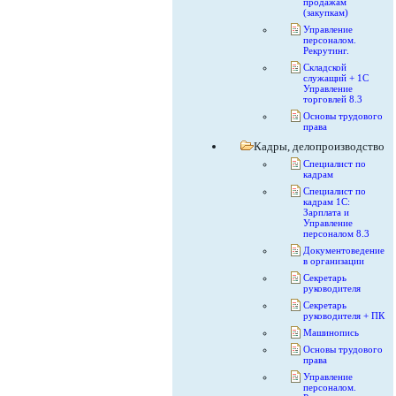
продажам
(закупкам)
Управление
персоналом.
Рекрутинг.
Складской
служащий + 1С
Управление
торговлей 8.3
Основы трудового
права
Кадры, делопроизводство
Специалист по
кадрам
Специалист по
кадрам 1С:
Зарплата и
Управление
персоналом 8.3
Документоведение
в организации
Секретарь
руководителя
Секретарь
руководителя + ПК
Машинопись
Основы трудового
права
Управление
персоналом.