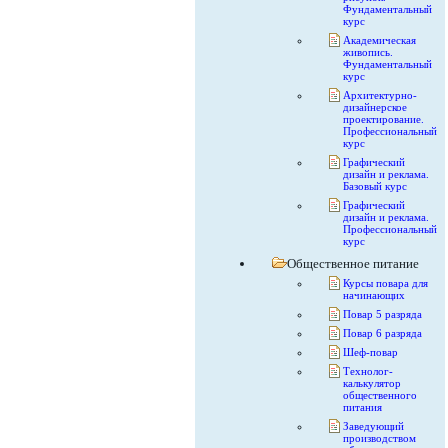
Фундаментальный
курс
Академическая
живопись.
Фундаментальный
курс
Архитектурно-
дизайнерское
проектирование.
Профессиональный
курс
Графический
дизайн и реклама.
Базовый курс
Графический
дизайн и реклама.
Профессиональный
курс
Общественное питание
Курсы повара для
начинающих
Повар 5 разряда
Повар 6 разряда
Шеф-повар
Технолог-
калькулятор
общественного
питания
Заведующий
производством