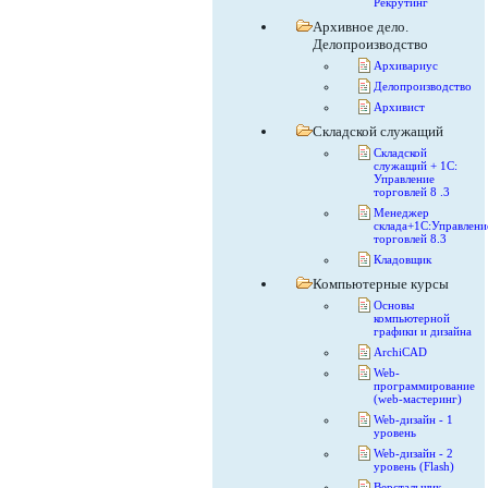
Рекрутинг
Архивное дело.
Делопроизводство
Архивариус
Делопроизводство
Архивист
Складской служащий
Складской
служащий + 1С:
Управление
торговлей 8 .3
Менеджер
склада+1С:Управлени
торговлей 8.3
Кладовщик
Компьютерные курсы
Основы
компьютерной
графики и дизайна
ArchiCAD
Web-
программирование
(web-мастеринг)
Web-дизайн - 1
уровень
Web-дизайн - 2
уровень (Flash)
Верстальщик