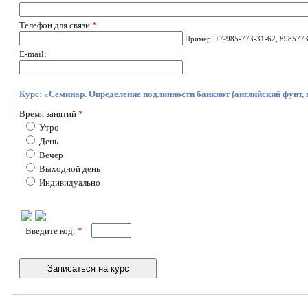
Телефон для связи
*
Пример: +7-985-773-31-62, 8985773
E-mail:
Курс: «Семинар. Определение подлинности банкнот (английский фунт,
Время занятий
*
Утро
День
Вечер
Выходной день
Индивидуально
Введите код:
*