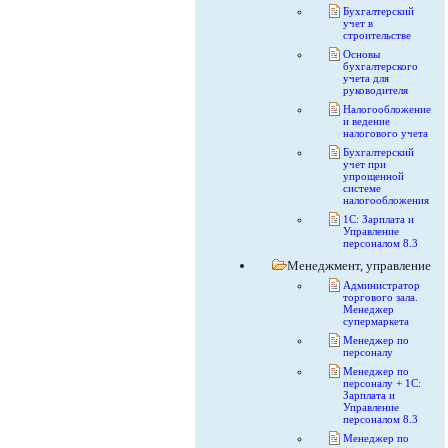
Бухгалтерский
учет в
строительстве
Основы
бухгалтерского
учета для
руководителя
Налогообложение
и ведение
налогового учета
Бухгалтерский
учет при
упрощенной
системе
налогообложения
1С: Зарплата и
Управление
персоналом 8.3
Менеджмент, управление
Администратор
торгового зала.
Менеджер
супермаркета
Менеджер по
персоналу
Менеджер по
персоналу + 1С:
Зарплата и
Управление
персоналом 8.3
Менеджер по