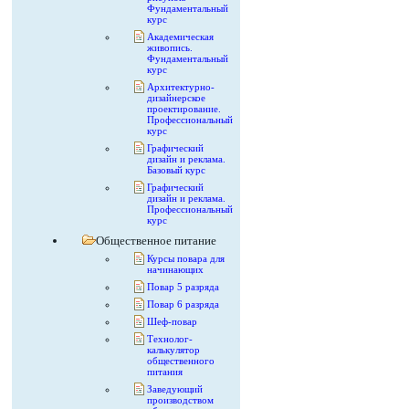
Фундаментальный
курс
Академическая
живопись.
Фундаментальный
курс
Архитектурно-
дизайнерское
проектирование.
Профессиональный
курс
Графический
дизайн и реклама.
Базовый курс
Графический
дизайн и реклама.
Профессиональный
курс
Общественное питание
Курсы повара для
начинающих
Повар 5 разряда
Повар 6 разряда
Шеф-повар
Технолог-
калькулятор
общественного
питания
Заведующий
производством