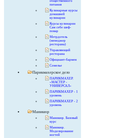
общественного
питания
Кулинарные курсы
домашней
кулинарии
Курсы кулинарии
Сам себе шеф-
повар
Метрдотель
(менеджер
ресторана)
Управляющий
ресторана
Официант-бармен
Сомелье
Парикмахерское дело
ПАРИКМАХЕР.
«МАСТЕР -
УНИВЕРСАЛ»
ПАРИКМАХЕР - 1
уровень
ПАРИКМАХЕР - 2
уровень
Маникюр
Маникюр. Базовый
курс
Маникюр.
Моделирование
ногтей