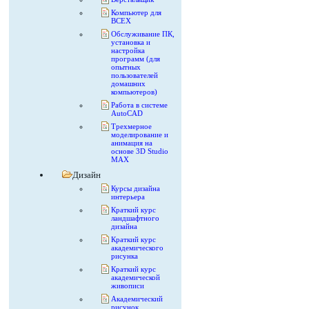
Компьютер для
ВСЕХ
Обслуживание ПК,
установка и
настройка
программ (для
опытных
пользователей
домашних
компьютеров)
Работа в системе
AutoCAD
Трехмерное
моделирование и
анимация на
основе 3D Studio
MAX
Дизайн
Курсы дизайна
интерьера
Краткий курс
ландшафтного
дизайна
Краткий курс
академического
рисунка
Краткий курс
академической
живописи
Академический
рисунок.