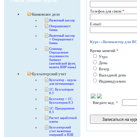
Список учебных курсов
Телефон для связи
*
Банковское дело
Валютный кассир
E-mail:
Операционист
банка
Валютный кассир
+ Операционист
Курс: «Компьютер для В
банка
Семинар.
Время занятий
*
Определение
подлинности
Утро
банкнот
День
(английский фунт,
валюта КНР юань)
Вечер
Бухгалтерский учет
Выходной день
Бухгалтер - курсы
Индивидуально
для начинающих
1С: Бухгалтерия
8.3
Бухгалтер + 1С:
Введите код:
*
Бухгалтерия 8.3
1С: Предприятие
8.3
Расчет заработной
платы
Бухгалтерский
учет валютных
операций и ВЭД