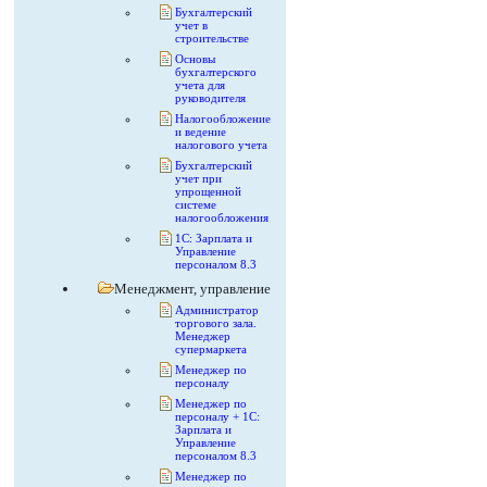
Бухгалтерский
учет в
строительстве
Основы
бухгалтерского
учета для
руководителя
Налогообложение
и ведение
налогового учета
Бухгалтерский
учет при
упрощенной
системе
налогообложения
1С: Зарплата и
Управление
персоналом 8.3
Менеджмент, управление
Администратор
торгового зала.
Менеджер
супермаркета
Менеджер по
персоналу
Менеджер по
персоналу + 1С:
Зарплата и
Управление
персоналом 8.3
Менеджер по