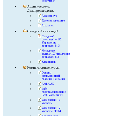
Рекрутинг
Архивное дело.
Делопроизводство
Архивариус
Делопроизводство
Архивист
Складской служащий
Складской
служащий + 1С:
Управление
торговлей 8 .3
Менеджер
склада+1С:Управление
торговлей 8.3
Кладовщик
Компьютерные курсы
Основы
компьютерной
графики и дизайна
ArchiCAD
Web-
программирование
(web-мастеринг)
Web-дизайн - 1
уровень
Web-дизайн - 2
уровень (Flash)
Верстальщик