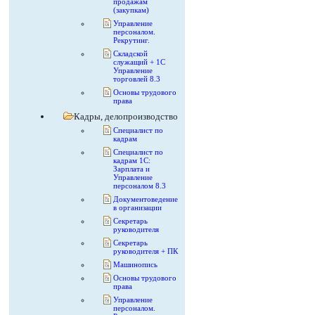
продажам
(закупкам)
Управление
персоналом.
Рекрутинг.
Складской
служащий + 1С
Управление
торговлей 8.3
Основы трудового
права
Кадры, делопроизводство
Специалист по
кадрам
Специалист по
кадрам 1С:
Зарплата и
Управление
персоналом 8.3
Документоведение
в организации
Секретарь
руководителя
Секретарь
руководителя + ПК
Машинопись
Основы трудового
права
Управление
персоналом.