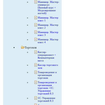
Маникюр. Мастер-
универсал
(Базовый курс +
Моделирование
ногтей)
Маникюр. Мастер
класс 1
Маникюр. Мастер
класс 2
Маникюр. Мастер
класс 3
Маникюр. Мастер
класс 4
Торговля
Кассир-
операционист +
Компьютерная
касса
Кассир торгового
зала
Товароведение и
организация
торговли
Товароведение и
организация
торговли +1С:
Управление
торговлей 8.3
1С: Управление
торговлей 8.3