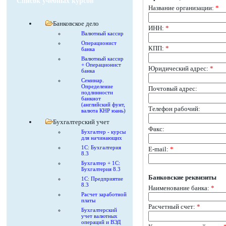
Список учебных курсов
Название организации:
*
Банковское дело
ИНН:
*
Валютный кассир
Операционист
КПП:
*
банка
Валютный кассир
+ Операционист
Юридический адрес:
*
банка
Семинар.
Определение
Почтовый адрес:
подлинности
банкнот
(английский фунт,
Телефон рабочий:
валюта КНР юань)
Бухгалтерский учет
Факс:
Бухгалтер - курсы
для начинающих
1С: Бухгалтерия
E-mail:
*
8.3
Бухгалтер + 1С:
Бухгалтерия 8.3
Банковские реквизиты
1С: Предприятие
8.3
Наименование банка:
*
Расчет заработной
платы
Расчетный счет:
*
Бухгалтерский
учет валютных
операций и ВЭД