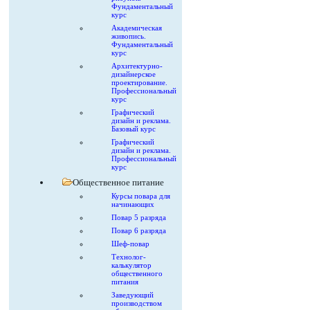
Фундаментальный
курс
Академическая
живопись.
Фундаментальный
курс
Архитектурно-
дизайнерское
проектирование.
Профессиональный
курс
Графический
дизайн и реклама.
Базовый курс
Графический
дизайн и реклама.
Профессиональный
курс
Общественное питание
Курсы повара для
начинающих
Повар 5 разряда
Повар 6 разряда
Шеф-повар
Технолог-
калькулятор
общественного
питания
Заведующий
производством