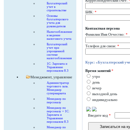
Корреспондентский счет:
Бухгалтерский
учет в
строительстве
БИК:
*
Основы
бухгалтерского
учета для
руководителя
Контактная персона
Налогообложение
Фамилия Имя Отчество:
*
и ведение
налогового учета
Бухгалтерский
Телефон для связи:
*
учет при
упрощенной
системе
налогообложения
Курс: «Бухгалтерский уч
1С: Зарплата и
Управление
Время занятий
*
персоналом 8.3
утро
Менеджмент, управление
день
Администратор
торгового зала.
вечер
Менеджер
супермаркета
выходной день
Менеджер по
индивидуально
персоналу
Менеджер по
персоналу + 1С:
Зарплата и
Введите код
*
Управление
персоналом 8.3
Менеджер по