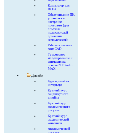
Компьютер для
ВСЕХ
Обслуживание ПК,
установка и
настройка
программ (для
опытных
пользователей
домашних
компьютеров)
Работа в системе
AutoCAD
Трехмерное
моделирование и
анимация на
основе 3D Studio
MAX
Дизайн
Курсы дизайна
интерьера
Краткий курс
ландшафтного
дизайна
Краткий курс
академического
рисунка
Краткий курс
академической
живописи
Академический
рисунок.