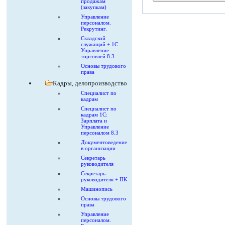
продажам
(закупкам)
Управление
персоналом.
Рекрутинг.
Складской
служащий + 1С
Управление
торговлей 8.3
Основы трудового
права
Кадры, делопроизводство
Специалист по
кадрам
Специалист по
кадрам 1С:
Зарплата и
Управление
персоналом 8.3
Документоведение
в организации
Секретарь
руководителя
Секретарь
руководителя + ПК
Машинопись
Основы трудового
права
Управление
персоналом.