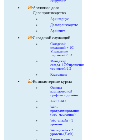
Рекрутинг
Архивное дело.
Делопроизводство
Архивариус
Делопроизводство
Архивист
Складской служащий
Складской
служащий + 1С:
Управление
торговлей 8 .3
Менеджер
склада+1С:Управление
торговлей 8.3
Кладовщик
Компьютерные курсы
Основы
компьютерной
графики и дизайна
ArchiCAD
Web-
программирование
(web-мастеринг)
Web-дизайн - 1
уровень
Web-дизайн - 2
уровень (Flash)
Верстальщик