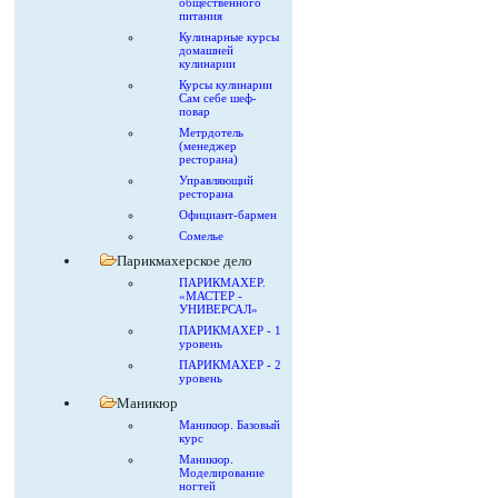
общественного
питания
Кулинарные курсы
домашней
кулинарии
Курсы кулинарии
Сам себе шеф-
повар
Метрдотель
(менеджер
ресторана)
Управляющий
ресторана
Официант-бармен
Сомелье
Парикмахерское дело
ПАРИКМАХЕР.
«МАСТЕР -
УНИВЕРСАЛ»
ПАРИКМАХЕР - 1
уровень
ПАРИКМАХЕР - 2
уровень
Маникюр
Маникюр. Базовый
курс
Маникюр.
Моделирование
ногтей