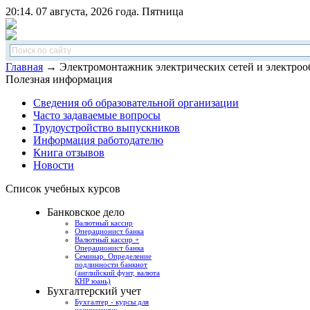
20:14. 07 августа, 2026 года. Пятница
Главная
→ Электромонтажник электрических сетей и электрооб
Полезная информация
Сведения об образовательной организации
Часто задаваемые вопросы
Трудоустройство выпускников
Информация работодателю
Книга отзывов
Новости
Список учебных курсов
Банковское дело
Валютный кассир
Операционист банка
Валютный кассир +
Операционист банка
Семинар. Определение
подлинности банкнот
(английский фунт, валюта
КНР юань)
Бухгалтерский учет
Бухгалтер - курсы для