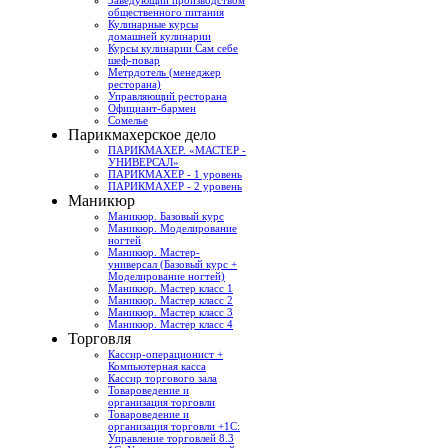
Заведующий производством
общественного питания
Кулинарные курсы
домашней кулинарии
Курсы кулинарии Сам себе
шеф-повар
Метрдотель (менеджер
ресторана)
Управляющий ресторана
Официант-бармен
Сомелье
Парикмахерское дело
ПАРИКМАХЕР. «МАСТЕР -
УНИВЕРСАЛ»
ПАРИКМАХЕР - 1 уровень
ПАРИКМАХЕР - 2 уровень
Маникюр
Маникюр. Базовый курс
Маникюр. Моделирование
ногтей
Маникюр. Мастер-
универсал (Базовый курс +
Моделирование ногтей)
Маникюр. Мастер класс 1
Маникюр. Мастер класс 2
Маникюр. Мастер класс 3
Маникюр. Мастер класс 4
Торговля
Кассир-операционист +
Компьютерная касса
Кассир торгового зала
Товароведение и
организация торговли
Товароведение и
организация торговли +1С:
Управление торговлей 8.3