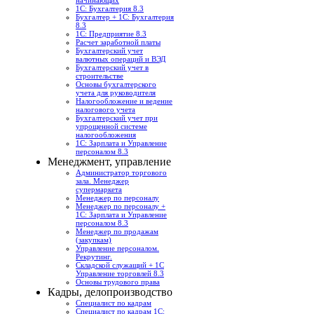
начинающих
1С: Бухгалтерия 8.3
Бухгалтер + 1С: Бухгалтерия
8.3
1С: Предприятие 8.3
Расчет заработной платы
Бухгалтерский учет
валютных операций и ВЭД
Бухгалтерский учет в
строительстве
Основы бухгалтерского
учета для руководителя
Налогообложение и ведение
налогового учета
Бухгалтерский учет при
упрощенной системе
налогообложения
1С: Зарплата и Управление
персоналом 8.3
Менеджмент, управление
Администратор торгового
зала. Менеджер
супермаркета
Менеджер по персоналу
Менеджер по персоналу +
1С: Зарплата и Управление
персоналом 8.3
Менеджер по продажам
(закупкам)
Управление персоналом.
Рекрутинг.
Складской служащий + 1С
Управление торговлей 8.3
Основы трудового права
Кадры, делопроизводство
Специалист по кадрам
Специалист по кадрам 1С: