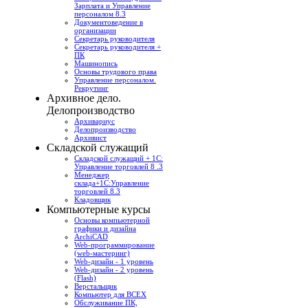
Зарплата и Управление
персоналом 8.3
Документоведение в
организации
Секретарь руководителя
Секретарь руководителя +
ПК
Машинопись
Основы трудового права
Управление персоналом.
Рекрутинг
Архивное дело.
Делопроизводство
Архивариус
Делопроизводство
Архивист
Складской служащий
Складской служащий + 1С:
Управление торговлей 8 .3
Менеджер
склада+1С:Управление
торговлей 8.3
Кладовщик
Компьютерные курсы
Основы компьютерной
графики и дизайна
ArchiCAD
Web-программирование
(web-мастеринг)
Web-дизайн - 1 уровень
Web-дизайн - 2 уровень
(Flash)
Верстальщик
Компьютер для ВСЕХ
Обслуживание ПК,