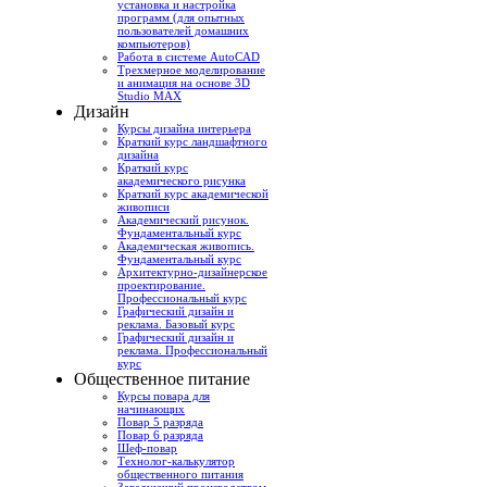
установка и настройка
программ (для опытных
пользователей домашних
компьютеров)
Работа в системе AutoCAD
Трехмерное моделирование
и анимация на основе 3D
Studio MAX
Дизайн
Курсы дизайна интерьера
Краткий курс ландшафтного
дизайна
Краткий курс
академического рисунка
Краткий курс академической
живописи
Академический рисунок.
Фундаментальный курс
Академическая живопись.
Фундаментальный курс
Архитектурно-дизайнерское
проектирование.
Профессиональный курс
Графический дизайн и
реклама. Базовый курс
Графический дизайн и
реклама. Профессиональный
курс
Общественное питание
Курсы повара для
начинающих
Повар 5 разряда
Повар 6 разряда
Шеф-повар
Технолог-калькулятор
общественного питания