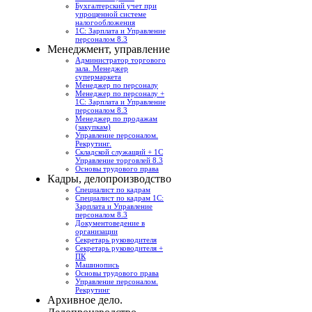
Бухгалтерский учет при
упрощенной системе
налогообложения
1С: Зарплата и Управление
персоналом 8.3
Менеджмент, управление
Администратор торгового
зала. Менеджер
супермаркета
Менеджер по персоналу
Менеджер по персоналу +
1С: Зарплата и Управление
персоналом 8.3
Менеджер по продажам
(закупкам)
Управление персоналом.
Рекрутинг.
Складской служащий + 1С
Управление торговлей 8.3
Основы трудового права
Кадры, делопроизводство
Специалист по кадрам
Специалист по кадрам 1С:
Зарплата и Управление
персоналом 8.3
Документоведение в
организации
Секретарь руководителя
Секретарь руководителя +
ПК
Машинопись
Основы трудового права
Управление персоналом.
Рекрутинг
Архивное дело.