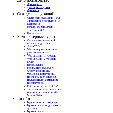
Делопроизводство
Архивариус
Делопроизводство
Архивист
Складской служащий
Складской служащий + 1С:
Управление торговлей 8 .3
Менеджер
склада+1С:Управление
торговлей 8.3
Кладовщик
Компьютерные курсы
Основы компьютерной
графики и дизайна
ArchiCAD
Web-программирование
(web-мастеринг)
Web-дизайн - 1 уровень
Web-дизайн - 2 уровень
(Flash)
Верстальщик
Компьютер для ВСЕХ
Обслуживание ПК,
установка и настройка
программ (для опытных
пользователей домашних
компьютеров)
Работа в системе AutoCAD
Трехмерное моделирование
и анимация на основе 3D
Studio MAX
Дизайн
Курсы дизайна интерьера
Краткий курс ландшафтного
дизайна
Краткий курс