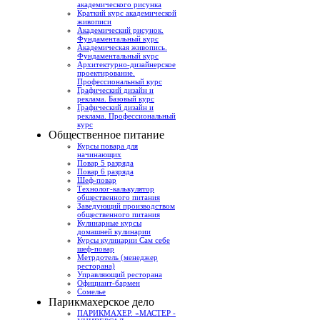
академического рисунка
Краткий курс академической
живописи
Академический рисунок.
Фундаментальный курс
Академическая живопись.
Фундаментальный курс
Архитектурно-дизайнерское
проектирование.
Профессиональный курс
Графический дизайн и
реклама. Базовый курс
Графический дизайн и
реклама. Профессиональный
курс
Общественное питание
Курсы повара для
начинающих
Повар 5 разряда
Повар 6 разряда
Шеф-повар
Технолог-калькулятор
общественного питания
Заведующий производством
общественного питания
Кулинарные курсы
домашней кулинарии
Курсы кулинарии Сам себе
шеф-повар
Метрдотель (менеджер
ресторана)
Управляющий ресторана
Официант-бармен
Сомелье
Парикмахерское дело
ПАРИКМАХЕР. «МАСТЕР -