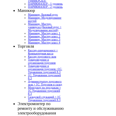
УНИВЕРСАЛ»
ПАРИКМАХЕР - 1 уровень
ПАРИКМАХЕР - 2 уровень
Маникюр
Маникюр. Базовый курс
Маникюр. Моделирование
ногтей
Маникюр. Мастер-
универсал (Базовый курс +
Моделирование ногтей)
Маникюр. Мастер класс 1
Маникюр. Мастер класс 2
Маникюр. Мастер класс 3
Маникюр. Мастер класс 4
Торговля
Кассир-операционист +
Компьютерная касса
Кассир торгового зала
Товароведение и
организация торговли
Товароведение и
организация торговли +1С:
Управление торговлей 8.3
1С: Управление торговлей
8.3
Администратор торгового
зала + 1С: Торговля и склад
Менеджер по продажам +
1С Управление торговлей
8.3
Складской служащий + 1С
Управление торговлей 8.3
Электромонтер по
ремонту и обслуживанию
электрооборудования