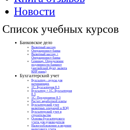
Новости
Список учебных курсов
Банковское дело
Валютный кассир
Операционист банка
Валютный кассир +
Операционист банка
Семинар. Определение
подлинности банкнот
(английский фунт, валюта
КНР юань)
Бухгалтерский учет
Бухгалтер - курсы для
начинающих
1С: Бухгалтерия 8.3
Бухгалтер + 1С: Бухгалтерия
8.3
1С: Предприятие 8.3
Расчет заработной платы
Бухгалтерский учет
валютных операций и ВЭД
Бухгалтерский учет в
строительстве
Основы бухгалтерского
учета для руководителя
Налогообложение и ведение
налогового учета