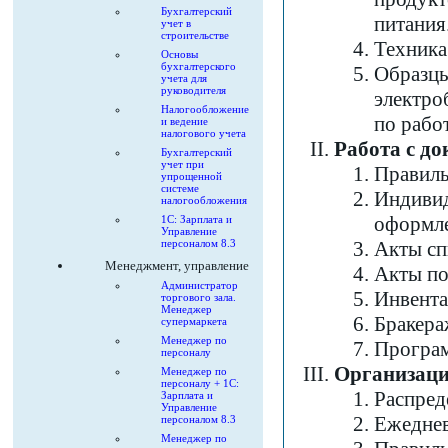
Бухгалтерский
питания
учет в
строительстве
Техника
Основы
бухгалтерского
Образцы
учета для
руководителя
электро
Налогообложение
по рабо
и ведение
налогового учета
Работа с д
Бухгалтерский
учет при
Правиль
упрощенной
системе
Индивид
налогообложения
оформле
1С: Зарплата и
Управление
персоналом 8.3
Акты сп
Менеджмент, управление
Акты по
Администратор
Инвента
торгового зала.
Менеджер
Бракера
супермаркета
Менеджер по
Програм
персоналу
Организаци
Менеджер по
персоналу + 1С:
Распред
Зарплата и
Управление
Ежеднев
персоналом 8.3
Менеджер по