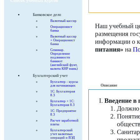
Список учебных курсов
Банковское дело
Валютный кассир
Наш учебный це
Операционист
банка
размещения гос
Валютный кассир
информации о 
+ Операционист
банка
питания»
на
По
Семинар.
Определение
подлинности
банкнот
(английский фунт,
валюта КНР юань)
Бухгалтерский учет
Бухгалтер - курсы
Описание
для начинающих
1С: Бухгалтерия
8.3
Введение в
Бухгалтер + 1С:
Бухгалтерия 8.3
Должнос
1С: Предприятие
8.3
Понятие
Расчет заработной
обществ
платы
Бухгалтерский
Санитар
учет валютных
операций и ВЭД
продукт