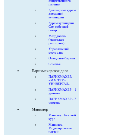
общественного
питания
Кулинарные курсы
домашней
кулинарии
Курсы кулинарии
Сам себе шеф-
повар
Метрдотель
(менеджер
ресторана)
Управляющий
ресторана
Официант-бармен
Сомелье
Парикмахерское дело
ПАРИКМАХЕР.
«МАСТЕР -
УНИВЕРСАЛ»
ПАРИКМАХЕР - 1
уровень
ПАРИКМАХЕР - 2
уровень
Маникюр
Маникюр. Базовый
курс
Маникюр.
Моделирование
ногтей