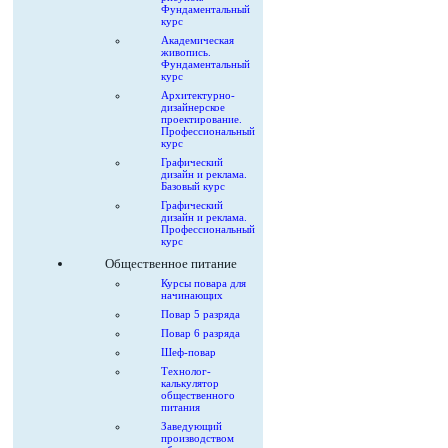
Фундаментальный
курс
Академическая
живопись.
Фундаментальный
курс
Архитектурно-
дизайнерское
проектирование.
Профессиональный
курс
Графический
дизайн и реклама.
Базовый курс
Графический
дизайн и реклама.
Профессиональный
курс
Общественное питание
Курсы повара для
начинающих
Повар 5 разряда
Повар 6 разряда
Шеф-повар
Технолог-
калькулятор
общественного
питания
Заведующий
производством