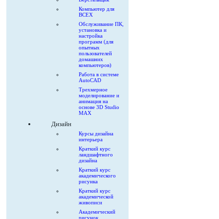
Компьютер для
ВСЕХ
Обслуживание ПК,
установка и
настройка
программ (для
опытных
пользователей
домашних
компьютеров)
Работа в системе
AutoCAD
Трехмерное
моделирование и
анимация на
основе 3D Studio
MAX
Дизайн
Курсы дизайна
интерьера
Краткий курс
ландшафтного
дизайна
Краткий курс
академического
рисунка
Краткий курс
академической
живописи
Академический
рисунок.