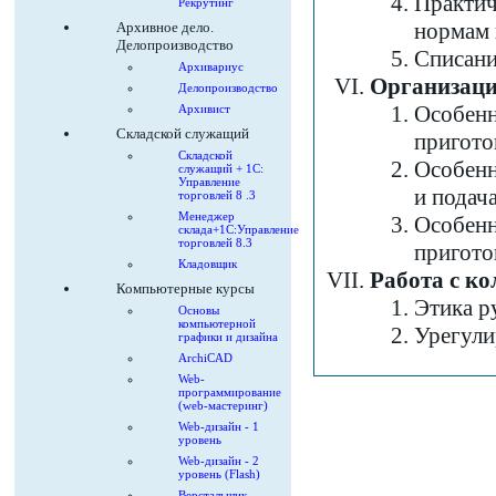
Практич
Рекрутинг
нормам 
Архивное дело.
Делопроизводство
Списани
Архивариус
Организаци
Делопроизводство
Особенн
Архивист
Складской служащий
пригото
Складской
Особенн
служащий + 1С:
Управление
и подача
торговлей 8 .3
Менеджер
Особенн
склада+1С:Управление
торговлей 8.3
пригото
Кладовщик
Работа с к
Компьютерные курсы
Этика р
Основы
компьютерной
Урегули
графики и дизайна
ArchiCAD
Web-
программирование
(web-мастеринг)
Web-дизайн - 1
уровень
Web-дизайн - 2
уровень (Flash)
Верстальщик