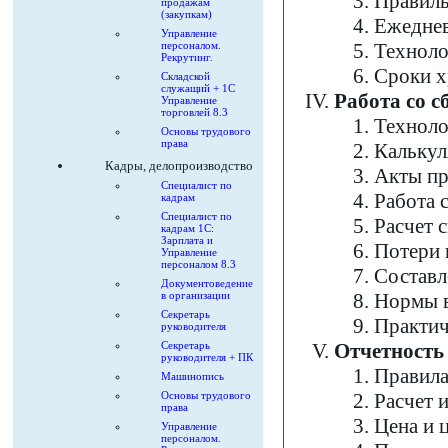
Правиль
продажам
(закупкам)
Ежеднев
Управление
персоналом.
Техноло
Рекрутинг.
Сроки х
Складской
служащий + 1С
Работа со 
Управление
торговлей 8.3
Техноло
Основы трудового
права
Калькул
Кадры, делопроизводство
Акты пр
Специалист по
Работа 
кадрам
Специалист по
Расчет 
кадрам 1С:
Зарплата и
Потери 
Управление
персоналом 8.3
Составл
Документоведение
в организации
Нормы в
Секретарь
Практич
руководителя
Секретарь
Отчетность 
руководителя + ПК
Правила
Машинопись
Основы трудового
Расчет 
права
Цена и 
Управление
персоналом.