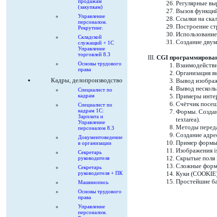
продажам
Регулярные вы
(закупкам)
Вызов функци
Управление
Ссылки на ска
персоналом.
Построение ст
Рекрутинг.
Использование
Складской
Создание двум
служащий + 1С
Управление
торговлей 8.3
CGI программирован
Основы трудового
Взаимодействи
права
Организация в
Кадры, делопроизводство
Вывод изображ
Вывод несколь
Специалист по
кадрам
Примеры интер
Счётчик посещ
Специалист по
кадрам 1С:
Формы. Создан
Зарплата и
textarea).
Управление
Методы передач
персоналом 8.3
Создание адре
Документоведение
Пример формы 
в организации
Изображения i
Секретарь
Скрытые поля 
руководителя
Сложные форм
Секретарь
руководителя + ПК
Куки (COOKIE)
Простейшие ба
Машинопись
Основы трудового
права
Управление
персоналом.