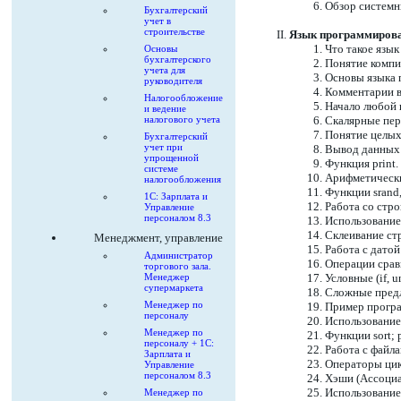
Обзор системн
Бухгалтерский
учет в
строительстве
Язык программирова
Что такое язы
Основы
бухгалтерского
Понятие компи
учета для
Основы языка 
руководителя
Комментарии в
Налогообложение
Начало любой 
и ведение
налогового учета
Скалярные пер
Понятие целых
Бухгалтерский
учет при
Вывод данных 
упрощенной
Функция print
системе
Арифметические 
налогообложения
Функции srand, 
1С: Зарплата и
Работа со стр
Управление
персоналом 8.3
Использование 
Склеивание стро
Менеджмент, управление
Работа с датой
Администратор
Операции сравнен
торгового зала.
Менеджер
Условные (if, un
супермаркета
Сложные пред
Менеджер по
Пример програ
персоналу
Использование 
Менеджер по
Функции sort; p
персоналу + 1С:
Работа с файла
Зарплата и
Операторы цикла
Управление
персоналом 8.3
Хэши (Ассоциат
Использование
Менеджер по