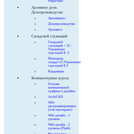
Рекрутинг
Архивное дело.
Делопроизводство
Архивариус
Делопроизводство
Архивист
Складской служащий
Складской
служащий + 1С:
Управление
торговлей 8 .3
Менеджер
склада+1С:Управление
торговлей 8.3
Кладовщик
Компьютерные курсы
Основы
компьютерной
графики и дизайна
ArchiCAD
Web-
программирование
(web-мастеринг)
Web-дизайн - 1
уровень
Web-дизайн - 2
уровень (Flash)
Верстальщик