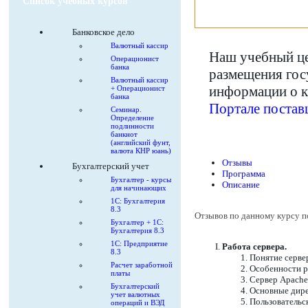
Список учебных курсов
Банковское дело
Валютный кассир
Наш учебный це
Операционист
банка
размещения гос
Валютный кассир
информации о 
+ Операционист
банка
Портале постав
Семинар.
Определение
подлинности
банкнот
(английский фунт,
валюта КНР юань)
Отзывы
Бухгалтерский учет
Программа
Бухгалтер - курсы
Описание
для начинающих
1С: Бухгалтерия
8.3
Отзывов по данному курсу п
Бухгалтер + 1С:
Бухгалтерия 8.3
1С: Предприятие
Работа сервера.
8.3
Понятие серве
Расчет заработной
Особенности р
платы
Сервер Apache
Бухгалтерский
Основные дире
учет валютных
Пользовательск
операций и ВЭД