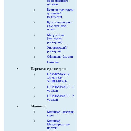
общественного
питания
Кулинарные курсы
домашней
кулинарии
Курсы кулинарии
Сам себе шеф-
повар
Метрдотель
(менеджер
ресторана)
Управляющий
ресторана
Официант-бармен
Сомелье
Парикмахерское дело
ПАРИКМАХЕР.
«МАСТЕР -
УНИВЕРСАЛ»
ПАРИКМАХЕР - 1
уровень
ПАРИКМАХЕР - 2
уровень
Маникюр
Маникюр. Базовый
курс
Маникюр.
Моделирование
ногтей