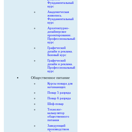
Фундаментальный
курс
Академическая
живопись.
Фундаментальный
курс
Архитектурно-
дизайнерское
проектирование.
Профессиональный
курс
Графический
дизайн и реклама.
Базовый курс
Графический
дизайн и реклама.
Профессиональный
курс
Общественное питание
Курсы повара для
начинающих
Повар 5 разряда
Повар 6 разряда
Шеф-повар
Технолог-
калькулятор
общественного
питания
Заведующий
производством