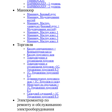
УНИВЕРСАЛ»
ПАРИКМАХЕР - 1 уровень
ПАРИКМАХЕР - 2 уровень
Маникюр
Маникюр. Базовый курс
Маникюр. Моделирование
ногтей
Маникюр. Мастер-
универсал (Базовый курс +
Моделирование ногтей)
Маникюр. Мастер класс 1
Маникюр. Мастер класс 2
Маникюр. Мастер класс 3
Маникюр. Мастер класс 4
Торговля
Кассир-операционист +
Компьютерная касса
Кассир торгового зала
Товароведение и
организация торговли
Товароведение и
организация торговли +1С:
Управление торговлей 8.3
1С: Управление торговлей
8.3
Администратор торгового
зала + 1С: Торговля и склад
Менеджер по продажам +
1С Управление торговлей
8.3
Складской служащий + 1С
Управление торговлей 8.3
Электромонтер по
ремонту и обслуживанию
электрооборудования