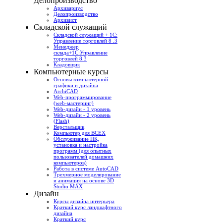
Делопроизводство
Архивариус
Делопроизводство
Архивист
Складской служащий
Складской служащий + 1С:
Управление торговлей 8 .3
Менеджер
склада+1С:Управление
торговлей 8.3
Кладовщик
Компьютерные курсы
Основы компьютерной
графики и дизайна
ArchiCAD
Web-программирование
(web-мастеринг)
Web-дизайн - 1 уровень
Web-дизайн - 2 уровень
(Flash)
Верстальщик
Компьютер для ВСЕХ
Обслуживание ПК,
установка и настройка
программ (для опытных
пользователей домашних
компьютеров)
Работа в системе AutoCAD
Трехмерное моделирование
и анимация на основе 3D
Studio MAX
Дизайн
Курсы дизайна интерьера
Краткий курс ландшафтного
дизайна
Краткий курс