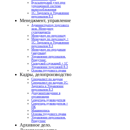
Бухгалтерский учет при
упрощенной системе
налогообложения
1С: Зарплата и Управление
персоналом 8.3
Менеджмент, управление
Администратор торгового
зала. Менеджер
супермаркета
Менеджер по персоналу
Менеджер по персоналу +
1С: Зарплата и Управление
персоналом 8.3
Менеджер по продажам
(закупкам)
Управление персоналом.
Рекрутинг.
Складской служащий + 1С
Управление торговлей 8.3
Основы трудового права
Кадры, делопроизводство
Специалист по кадрам
Специалист по кадрам 1С:
Зарплата и Управление
персоналом 8.3
Документоведение в
организации
Секретарь руководителя
Секретарь руководителя +
ПК
Машинопись
Основы трудового права
Управление персоналом.
Рекрутинг
Архивное дело.