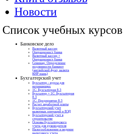
Новости
Список учебных курсов
Банковское дело
Валютный кассир
Операционист банка
Валютный кассир +
Операционист банка
Семинар. Определение
подлинности банкнот
(английский фунт, валюта
КНР юань)
Бухгалтерский учет
Бухгалтер - курсы для
начинающих
1С: Бухгалтерия 8.3
Бухгалтер + 1С: Бухгалтерия
8.3
1С: Предприятие 8.3
Расчет заработной платы
Бухгалтерский учет
валютных операций и ВЭД
Бухгалтерский учет в
строительстве
Основы бухгалтерского
учета для руководителя
Налогообложение и ведение
налогового учета