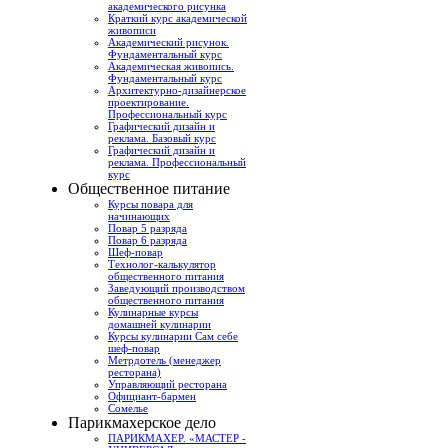
академического рисунка
Краткий курс академической
живописи
Академический рисунок.
Фундаментальный курс
Академическая живопись.
Фундаментальный курс
Архитектурно-дизайнерское
проектирование.
Профессиональный курс
Графический дизайн и
реклама. Базовый курс
Графический дизайн и
реклама. Профессиональный
курс
Общественное питание
Курсы повара для
начинающих
Повар 5 разряда
Повар 6 разряда
Шеф-повар
Технолог-калькулятор
общественного питания
Заведующий производством
общественного питания
Кулинарные курсы
домашней кулинарии
Курсы кулинарии Сам себе
шеф-повар
Метрдотель (менеджер
ресторана)
Управляющий ресторана
Официант-бармен
Сомелье
Парикмахерское дело
ПАРИКМАХЕР. «МАСТЕР -