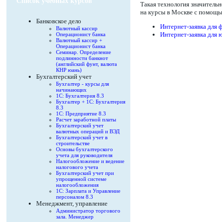
Список учебных курсов
Такая технология значитель
на курсы в Москве с помощь
Банковское дело
Интернет-заявка для 
Валютный кассир
Интернет-заявка для 
Операционист банка
Валютный кассир +
Операционист банка
Семинар. Определение
подлинности банкнот
(английский фунт, валюта
КНР юань)
Бухгалтерский учет
Бухгалтер - курсы для
начинающих
1С: Бухгалтерия 8.3
Бухгалтер + 1С: Бухгалтерия
8.3
1С: Предприятие 8.3
Расчет заработной платы
Бухгалтерский учет
валютных операций и ВЭД
Бухгалтерский учет в
строительстве
Основы бухгалтерского
учета для руководителя
Налогообложение и ведение
налогового учета
Бухгалтерский учет при
упрощенной системе
налогообложения
1С: Зарплата и Управление
персоналом 8.3
Менеджмент, управление
Администратор торгового
зала. Менеджер