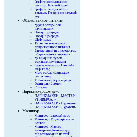
Графический дизайн и
реклама. Базовый курс
Графический дизайн и
реклама. Профессиональный
курс
Общественное питание
Курсы повара для
начинающих
Повар 5 разряда
Повар 6 разряда
Шеф-повар
Технолог-калькулятор
общественного питания
Заведующий производством
общественного питания
Кулинарные курсы
домашней кулинарии
Курсы кулинарии Сам себе
шеф-повар
Метрдотель (менеджер
ресторана)
Управляющий ресторана
Официант-бармен
Сомелье
Парикмахерское дело
ПАРИКМАХЕР. «МАСТЕР -
УНИВЕРСАЛ»
ПАРИКМАХЕР - 1 уровень
ПАРИКМАХЕР - 2 уровень
Маникюр
Маникюр. Базовый курс
Маникюр. Моделирование
ногтей
Маникюр. Мастер-
универсал (Базовый курс +
Моделирование ногтей)