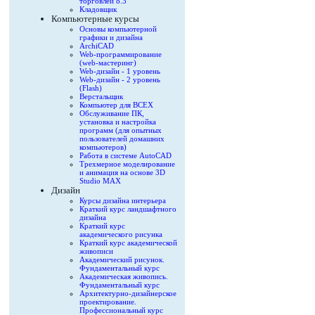
торговлей 8.3
Кладовщик
Компьютерные курсы
Основы компьютерной
графики и дизайна
ArchiCAD
Web-программирование
(web-мастеринг)
Web-дизайн - 1 уровень
Web-дизайн - 2 уровень
(Flash)
Верстальщик
Компьютер для ВСЕХ
Обслуживание ПК,
установка и настройка
программ (для опытных
пользователей домашних
компьютеров)
Работа в системе AutoCAD
Трехмерное моделирование
и анимация на основе 3D
Studio MAX
Дизайн
Курсы дизайна интерьера
Краткий курс ландшафтного
дизайна
Краткий курс
академического рисунка
Краткий курс академической
живописи
Академический рисунок.
Фундаментальный курс
Академическая живопись.
Фундаментальный курс
Архитектурно-дизайнерское
проектирование.
Профессиональный курс