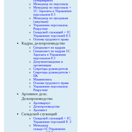
супермаркета
Менеджер по персоналу
Менеджер по персоналу +
1С: Зарплата и Управление
персоналом 8.3
Менеджер по продажам
(закупкам)
Управление персоналом.
Рекрутинг.
Складской служащий + 1С
Управление торговлей 8.3
Основы трудового права
Кадры, делопроизводство
Специалист по кадрам
Специалист по кадрам 1С:
Зарплата и Управление
персоналом 8.3
Документоведение в
организации
Секретарь руководителя
Секретарь руководителя +
ПК
Машинопись
Основы трудового права
Управление персоналом.
Рекрутинг
Архивное дело.
Делопроизводство
Архивариус
Делопроизводство
Архивист
Складской служащий
Складской служащий + 1С:
Управление торговлей 8 .3
Менеджер
склада+1С:Управление